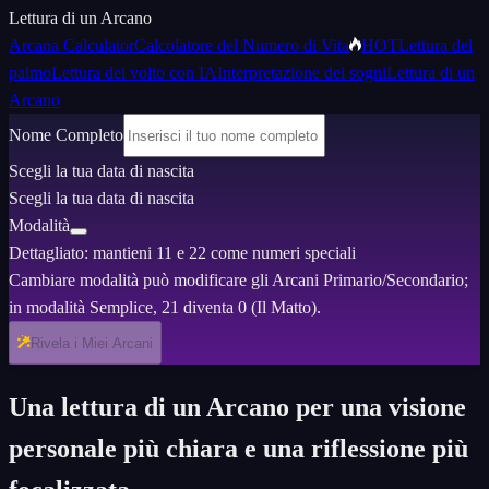
Lettura di un Arcano
Arcana Calculator
Calcolatore del Numero di Vita
HOT
Lettura del
palmo
Lettura del volto con IA
Interpretazione dei sogni
Lettura di un
Arcano
Nome Completo
Scegli la tua data di nascita
Scegli la tua data di nascita
Modalità
Dettagliato: mantieni 11 e 22 come numeri speciali
Cambiare modalità può modificare gli Arcani Primario/Secondario;
in modalità Semplice, 21 diventa 0 (Il Matto).
Rivela i Miei Arcani
Una lettura di un Arcano per una visione
personale più chiara e una riflessione più