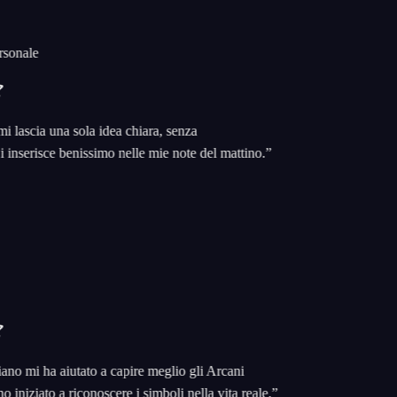
nale
ascia una sola idea chiara, senza
serisce benissimo nelle mie note del mattino.
”
 mi ha aiutato a capire meglio gli Arcani
iziato a riconoscere i simboli nella vita reale.
”