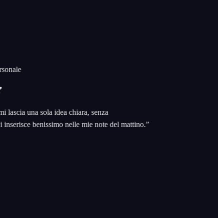
nale
ascia una sola idea chiara, senza
serisce benissimo nelle mie note del mattino.
”