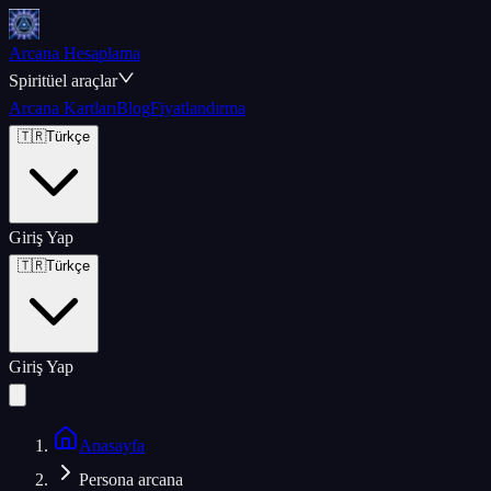
Arcana Hesaplama
Spiritüel araçlar
Arcana Kartları
Blog
Fiyatlandırma
🇹🇷
Türkçe
Giriş Yap
🇹🇷
Türkçe
Giriş Yap
Anasayfa
Persona arcana