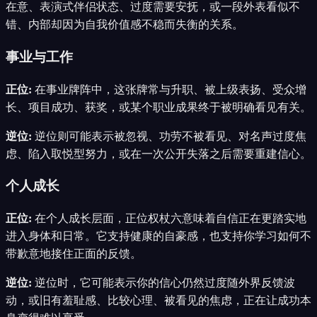
在意、表演式伴侣状态、过度需要安抚，或一段外表看似不
错、内部却因为自我价值感不稳而失衡的关系。
事业与工作
正位
:
在事业牌阵中，这张牌常与升职、被上级表扬、受众增
长、项目成功、获奖，或某个职业成果终于被明确看见有关。
逆位
:
逆位则可能表示被忽视、功劳不被看见、对名声过度焦
虑、陷入取悦型努力，或在一次公开失落之后需要重建信心。
个人成长
正位
:
在个人成长层面，正位权杖六意味着自信正在更踏实地
进入身体和日常。它支持健康的自豪感，也支持你学习如何不
带歉意地接住正面的反馈。
逆位
:
逆位时，它可能表示你的信心仍然过度随外界反馈波
动，或旧有羞耻感、比较心理、被看见的焦虑，正在让成功本