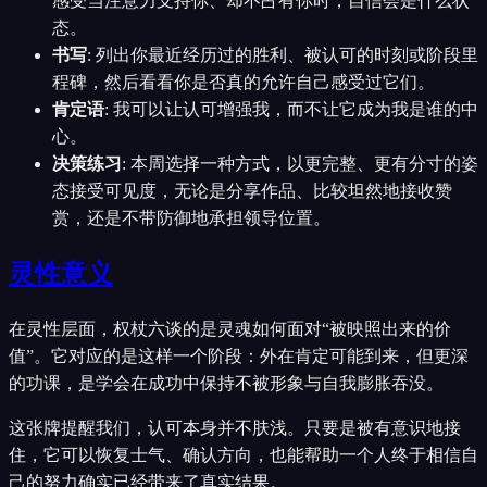
感受当注意力支持你、却不占有你时，自信会是什么状
态。
书写
:
列出你最近经历过的胜利、被认可的时刻或阶段里
程碑，然后看看你是否真的允许自己感受过它们。
肯定语
:
我可以让认可增强我，而不让它成为我是谁的中
心。
决策练习
:
本周选择一种方式，以更完整、更有分寸的姿
态接受可见度，无论是分享作品、比较坦然地接收赞
赏，还是不带防御地承担领导位置。
灵性意义
在灵性层面，权杖六谈的是灵魂如何面对“被映照出来的价
值”。它对应的是这样一个阶段：外在肯定可能到来，但更深
的功课，是学会在成功中保持不被形象与自我膨胀吞没。
这张牌提醒我们，认可本身并不肤浅。只要是被有意识地接
住，它可以恢复士气、确认方向，也能帮助一个人终于相信自
己的努力确实已经带来了真实结果。