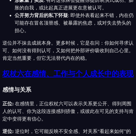
形象重于实质
:
有时这张牌会提醒你提防表演式成功、膨
胀的自我，或比起真正进展更在意被认可。
公开努力背后的私下怀疑
:
即使外表看起来不错，内在仍
可能存在冒名顶替感、被暴露的焦虑，或对失去势头的
担心。
逆位并不抹去成就本身。更多时候，它是在问：你如何寻求认
可、如何没有得到认可，又如何把外部评价吸收到自己心里。
肯定当然重要，但它无法替代内在的稳。
权杖六在感情、工作与个人成长中的表现
感情与关系
正位
:
在感情里，正位权杖六可以表示关系更公开、得到周围
人的认可、你为这段连接感到骄傲，或彼此在可见的支持与肯
定中变得更有信心。
逆位
:
逆位时，它可能反映不安全感、对关系“看起来如何”的