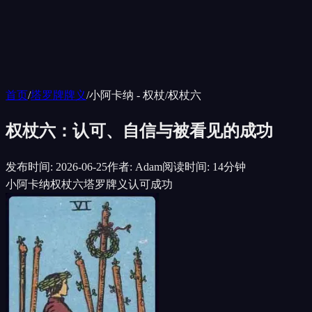
首页
/
塔罗牌牌义
/
小阿卡纳 - 权杖
/
权杖六
权杖六：认可、自信与被看见的成功
发布时间
:
2026-06-25
作者
:
Adam
阅读时间
:
14分钟
小阿卡纳
权杖六
塔罗牌义
认可
成功