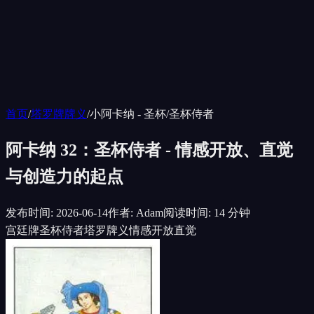
首页
/
塔罗牌牌义
/
小阿卡纳 - 圣杯
/
圣杯侍者
阿卡纳 32：圣杯侍者 - 情感开放、直觉
与创造力的起点
发布时间
:
2026-06-14
作者
:
Adam
阅读时间
:
14 分钟
宫廷牌
圣杯侍者
塔罗牌义
情感开放
直觉