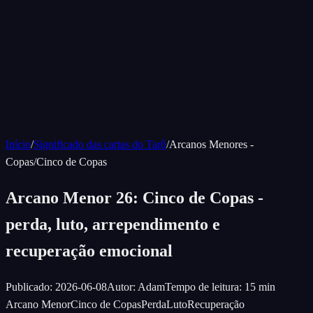
Início
/
Significado das cartas do Tarô
/
Arcanos Menores -
Copas
/
Cinco de Copas
Arcano Menor 26: Cinco de Copas -
perda, luto, arrependimento e
recuperação emocional
Publicado
:
2026-06-08
Autor
:
Adam
Tempo de leitura
:
15 min
Arcano Menor
Cinco de Copas
Perda
Luto
Recuperação